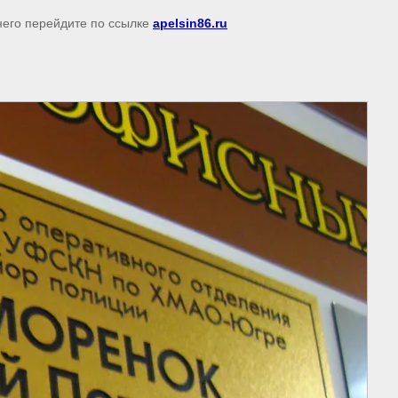
него перейдите по ссылке
apelsin86.ru