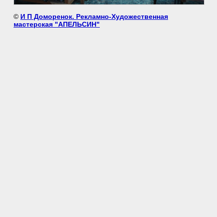
©
И П Доморенок. Рекламно-Художественная
мастерская "АПЕЛЬСИН"